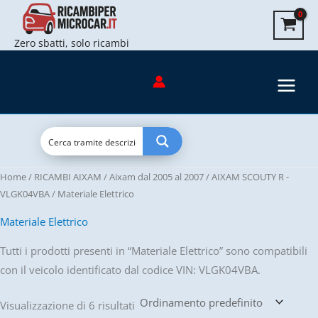
Vai
al
Zero sbatti, solo ricambi
contenuto
Home
/
RICAMBI AIXAM
/
Aixam dal 2005 al 2007
/
AIXAM SCOUTY R -
VLGK04VBA
/ Materiale Elettrico
Materiale Elettrico
Tutti i prodotti presenti in “Materiale Elettrico” sono compatibili
con il veicolo identificato dal codice VIN: VLGK04VBA.
Visualizzazione di 6 risultati