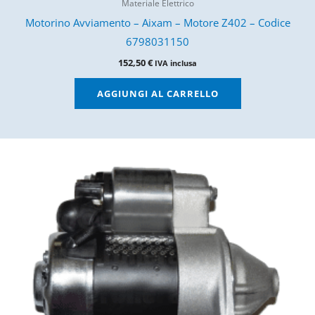
Materiale Elettrico
Motorino Avviamento – Aixam – Motore Z402 – Codice
6798031150
152,50
€
IVA inclusa
AGGIUNGI AL CARRELLO