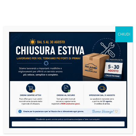
CHIUDI
ACQUISTA ORA
Kit Tagliando Motori Kubota
Kit filtri Singoli e completi tutto ad un
prezzo scontato