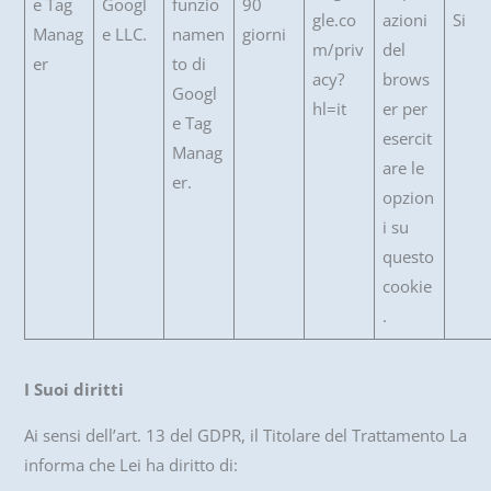
e Tag
Googl
funzio
90
gle.co
azioni
Si
Manag
e LLC.
namen
giorni
m/priv
del
er
to di
acy?
brows
Googl
hl=it
er per
e Tag
esercit
Manag
are le
er.
opzion
i su
questo
cookie
.
I Suoi diritti
Ai sensi dell’art. 13 del GDPR, il Titolare del Trattamento La
informa che Lei ha diritto di: