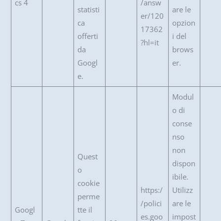
cs 4
/answ
statisti
are le
er/120
ca
opzion
17362
offerti
i del
?hl=it
da
brows
Googl
er.
e.
Modul
o di
conse
nso
non
Quest
dispon
o
ibile.
cookie
https:/
Utilizz
perme
/polici
are le
Googl
tte il
es.goo
impost