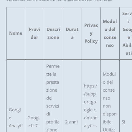
Serv
Modul
i
Privac
Provi
Descri
Durat
o del
Goo
Nome
y
der
zione
a
conse
e
Policy
nso
Abil
ati
Perme
tte la
Modul
presta
o del
https:/
zione
conse
/supp
dei
nso
ort.go
servizi
non
Googl
ogle.c
di
dispon
e
Googl
om/an
profila
2 anni
ibile.
Si
Analyti
e LLC.
alytics
zione
Utilizz