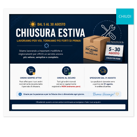
Se sulla tua microcar si è accesa la spia motore,
non andare subito nel panico....
CHIUDI
READ MORE