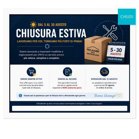
Microcar: la guida definitiva alla manutenzione per
risparmiare e viaggiare in sicurezza
CHIUDI
14 Luglio 2026
Nessun Commento
Le microcar sono sempre più diffuse in Italia. Dai
modelli Aixam, Ligier, Microcar, Chatenet,
Casalini,...
READ MORE