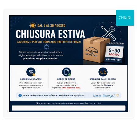
Se sulla tua microcar si è accesa la spia motore,
non andare subito nel panico....
CHIUDI
READ MORE