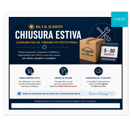
Microcar: la guida definitiva alla manutenzione per
risparmiare e viaggiare in sicurezza
CHIUDI
14 Luglio 2026
Nessun Commento
Le microcar sono sempre più diffuse in Italia. Dai
modelli Aixam, Ligier, Microcar, Chatenet,
Casalini,...
READ MORE