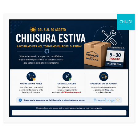
14 Luglio 2026
Nessun Commento
Se sulla tua microcar si è accesa la spia motore,
CHIUDI
non andare subito nel panico....
READ MORE