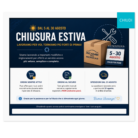
Microcar: la guida definitiva alla manutenzione per
risparmiare e viaggiare in sicurezza
CHIUDI
14 Luglio 2026
Nessun Commento
Le microcar sono sempre più diffuse in Italia. Dai
modelli Aixam, Ligier, Microcar, Chatenet,
Casalini,...
READ MORE