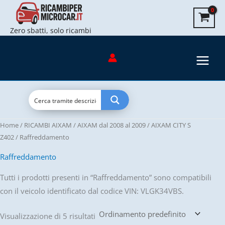
Vai
al
Zero sbatti, solo ricambi
contenuto
Home
/
RICAMBI AIXAM
/
AIXAM dal 2008 al 2009
/
AIXAM CITY S
Z402
/ Raffreddamento
Raffreddamento
Tutti i prodotti presenti in “Raffreddamento” sono compatibili
con il veicolo identificato dal codice VIN: VLGK34VBS.
Visualizzazione di 5 risultati