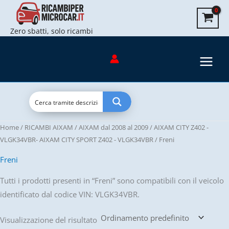
Vai
al
Zero sbatti, solo ricambi
contenuto
Home
/
RICAMBI AIXAM
/
AIXAM dal 2008 al 2009
/
AIXAM CITY Z402 -
VLGK34VBR- AIXAM CITY SPORT Z402 - VLGK34VBR
/ Freni
Freni
Tutti i prodotti presenti in “Freni” sono compatibili con il veicolo
identificato dal codice VIN: VLGK34VBR.
Visualizzazione del risultato