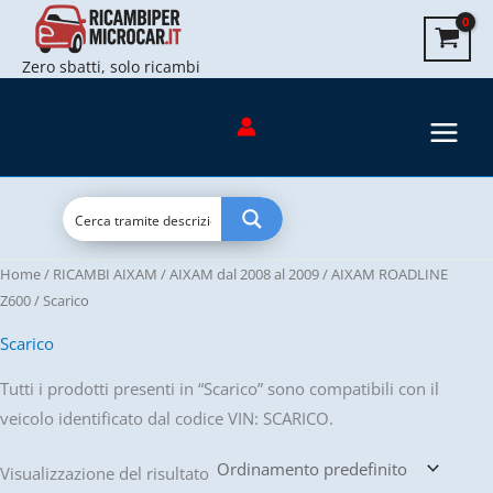
Vai
al
Zero sbatti, solo ricambi
contenuto
Home
/
RICAMBI AIXAM
/
AIXAM dal 2008 al 2009
/
AIXAM ROADLINE
Z600
/ Scarico
Scarico
Tutti i prodotti presenti in “Scarico” sono compatibili con il
veicolo identificato dal codice VIN: SCARICO.
Visualizzazione del risultato