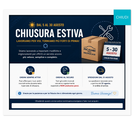
Se sulla tua microcar si è accesa la spia motore,
non andare subito nel panico....
CHIUDI
READ MORE