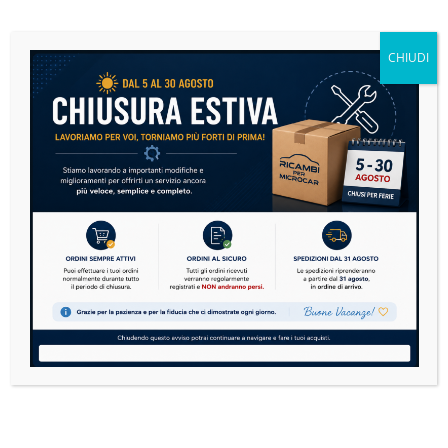
Se sulla tua microcar si è accesa la spia motore,
non andare subito nel panico....
CHIUDI
READ MORE