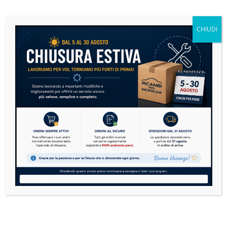
Se sulla tua microcar si è accesa la spia motore,
non andare subito nel panico....
CHIUDI
READ MORE