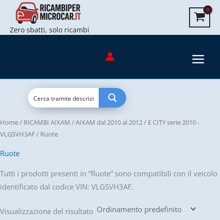
Vai
al
Zero sbatti, solo ricambi
contenuto
Home
/
RICAMBI AIXAM
/
AIXAM dal 2010 al 2012
/
E CITY serie 2010 -
VLGSVH3AF
/ Ruote
Ruote
Tutti i prodotti presenti in “Ruote” sono compatibili con il veicolo
identificato dal codice VIN: VLGSVH3AF.
Visualizzazione del risultato