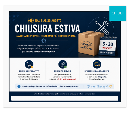
Se sulla tua microcar si è accesa la spia motore,
non andare subito nel panico....
CHIUDI
READ MORE
Microcar: la guida definitiva alla manutenzione per