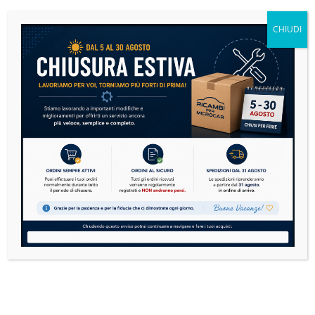
risparmiare e viaggiare in sicurezza
CHIUDI
14 Luglio 2026
Nessun Commento
Le microcar sono sempre più diffuse in Italia. Dai
modelli Aixam, Ligier, Microcar, Chatenet,
Casalini,...
READ MORE