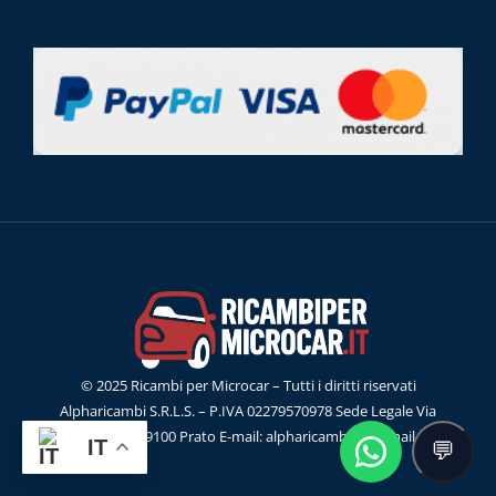
© 2025 Ricambi per Microcar – Tutti i diritti riservati
Alpharicambi S.R.L.S. – P.IVA 02279570978 Sede Legale Via
G.Ferraris, 55 59100 Prato E-mail: alpharicambisrl@gmail.com
IT