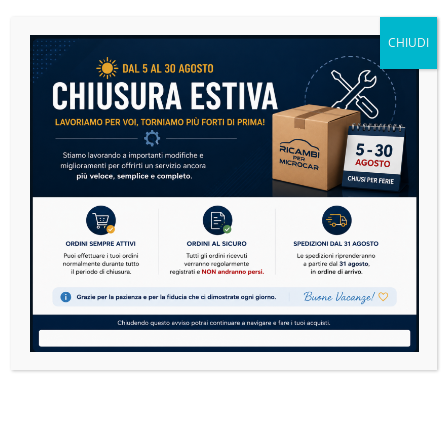
risparmiare e viaggiare in sicurezza
CHIUDI
14 Luglio 2026
Nessun Commento
Le microcar sono sempre più diffuse in Italia. Dai
modelli Aixam, Ligier, Microcar, Chatenet,
Casalini,...
READ MORE