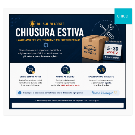
Microcar: la guida definitiva alla manutenzione per
risparmiare e viaggiare in sicurezza
CHIUDI
14 Luglio 2026
Nessun Commento
Le microcar sono sempre più diffuse in Italia. Dai
modelli Aixam, Ligier, Microcar, Chatenet,
Casalini,...
READ MORE