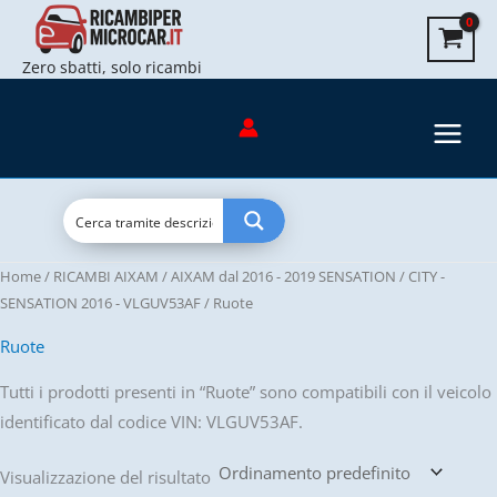
Vai
al
Zero sbatti, solo ricambi
contenuto
Home
/
RICAMBI AIXAM
/
AIXAM dal 2016 - 2019 SENSATION
/
CITY -
SENSATION 2016 - VLGUV53AF
/ Ruote
Ruote
Tutti i prodotti presenti in “Ruote” sono compatibili con il veicolo
identificato dal codice VIN: VLGUV53AF.
Visualizzazione del risultato