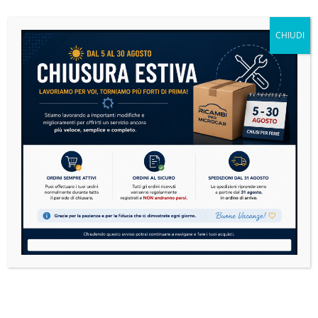
Freni (5)
×
CHIUDI
Spia Motore Microcar Accesa? Cosa Significa e Cosa
Fare Subito
14 Luglio 2026
Nessun Commento