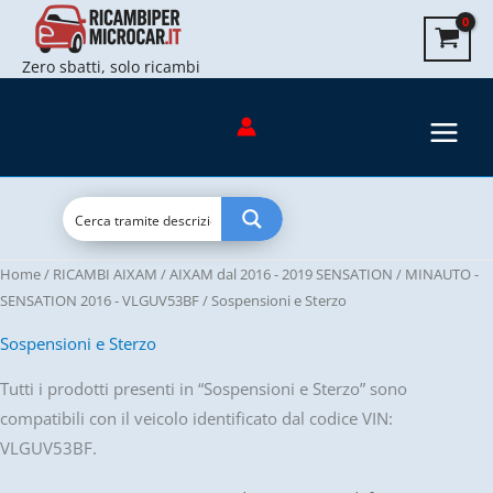
Vai
al
Zero sbatti, solo ricambi
contenuto
Home
/
RICAMBI AIXAM
/
AIXAM dal 2016 - 2019 SENSATION
/
MINAUTO -
SENSATION 2016 - VLGUV53BF
/ Sospensioni e Sterzo
Sospensioni e Sterzo
Tutti i prodotti presenti in “Sospensioni e Sterzo” sono
compatibili con il veicolo identificato dal codice VIN:
VLGUV53BF.