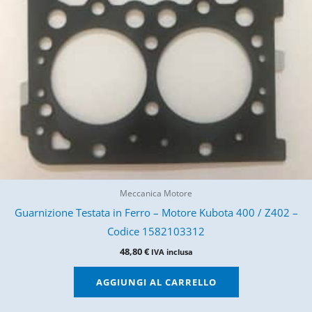
Meccanica Motore
Guarnizione Testata in Ferro – Motore Kubota 400 / Z402 –
Codice 1582103312
48,80
€
IVA inclusa
AGGIUNGI AL CARRELLO