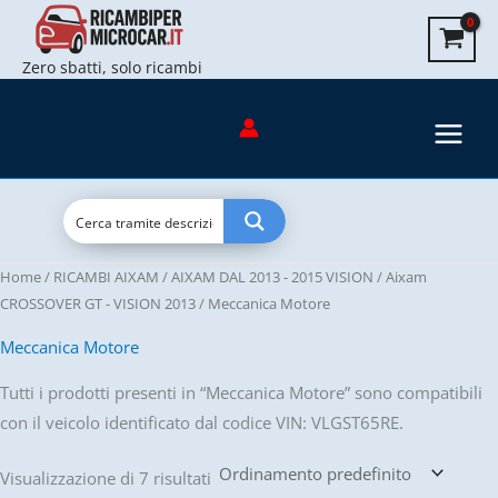
Vai
al
Zero sbatti, solo ricambi
contenuto
Home
/
RICAMBI AIXAM
/
AIXAM DAL 2013 - 2015 VISION
/
Aixam
CROSSOVER GT - VISION 2013
/ Meccanica Motore
Meccanica Motore
Tutti i prodotti presenti in “Meccanica Motore” sono compatibili
con il veicolo identificato dal codice VIN: VLGST65RE.
Visualizzazione di 7 risultati