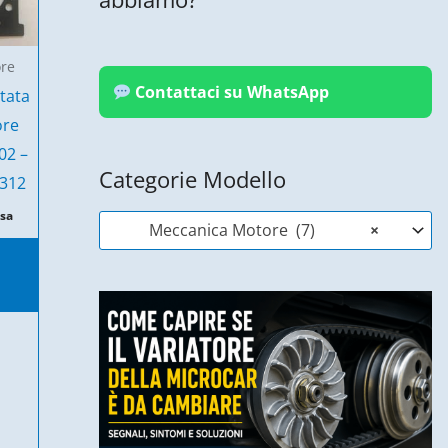
re
Contattaci su WhatsApp
tata
ore
02 –
Categorie Modello
3312
usa
Meccanica Motore (7)
×