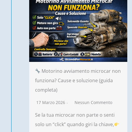
Motorino avviamento microcar non
funziona? Cause e soluzione (guida
completa)
17 Marzo 2026
Nessun Commento
Se la tua microcar non parte o senti
solo un “click” quando giri la chiave,