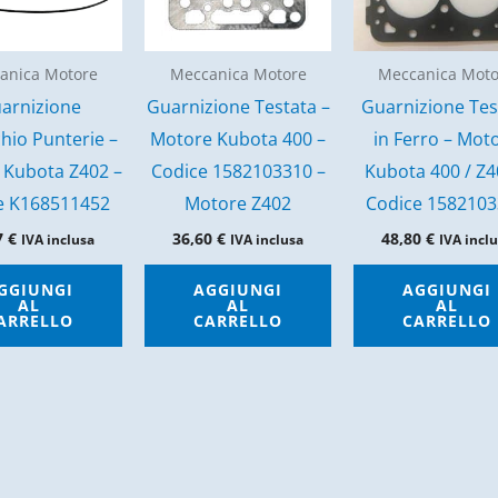
anica Motore
Meccanica Motore
Meccanica Moto
arnizione
Guarnizione Testata –
Guarnizione Tes
hio Punterie –
Motore Kubota 400 –
in Ferro – Mot
 Kubota Z402 –
Codice 1582103310 –
Kubota 400 / Z4
e K168511452
Motore Z402
Codice 158210
7
€
36,60
€
48,80
€
IVA inclusa
IVA inclusa
IVA incl
GGIUNGI
AGGIUNGI
AGGIUNGI
AL
AL
AL
ARRELLO
CARRELLO
CARRELLO