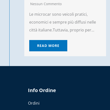
Nessun Commento
Le microcar sono veicoli pratici,
economici e sempre più diffusi nelle
città italiane.Tuttavia, proprio per...
READ MORE
Info Ordine
Ordini