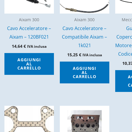
Aixam 300
Aixam 300
Mecc
Cavo Acceleratore –
Cavo Acceleratore –
Gu
Aixam – 120BF021
Compatibile Aixam –
Coperc
1k021
Motore
14,64
€
IVA inclusa
Codic
15,25
€
IVA inclusa
AGGIUNGI
10,3
AL
CARRELLO
AGGIUNGI
AL
CARRELLO
A
C