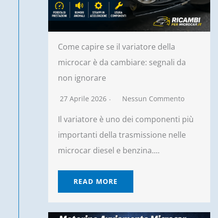
Come capire se il variatore della
microcar è da cambiare: segnali da
non ignorare
27 Aprile 2026
Nessun Commento
Il variatore è uno dei componenti più
importanti della trasmissione nelle
microcar diesel e benzina....
READ MORE