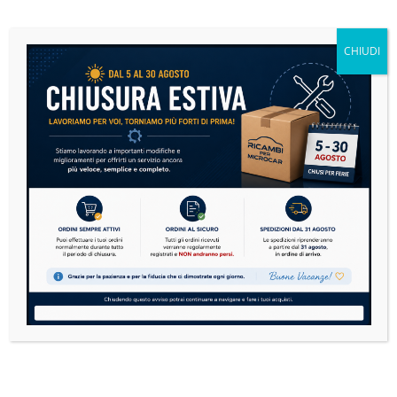
Se sulla tua microcar si è accesa la spia motore,
non andare subito nel panico....
CHIUDI
READ MORE