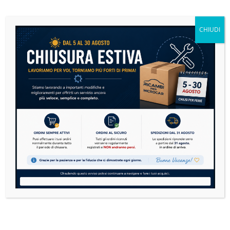
Se sulla tua microcar si è accesa la spia motore,
non andare subito nel panico....
CHIUDI
READ MORE