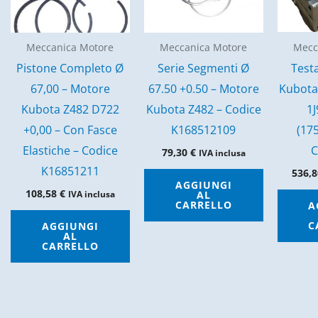
Mecc
Meccanica Motore
Meccanica Motore
Test
Pistone Completo Ø
Serie Segmenti Ø
Kubota
67,00 – Motore
67.50 +0.50 – Motore
1
Kubota Z482 D722
Kubota Z482 – Codice
(17
+0,00 – Con Fasce
K168512109
C
Elastiche – Codice
79,30
€
IVA inclusa
K16851211
536,
AGGIUNGI
108,58
€
AL
IVA inclusa
CARRELLO
A
C
AGGIUNGI
AL
CARRELLO