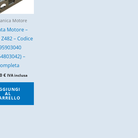
anica Motore
ata Motore –
 Z482 – Codice
J95903040
54803042) –
ompleta
80
€
IVA inclusa
GGIUNGI
AL
ARRELLO