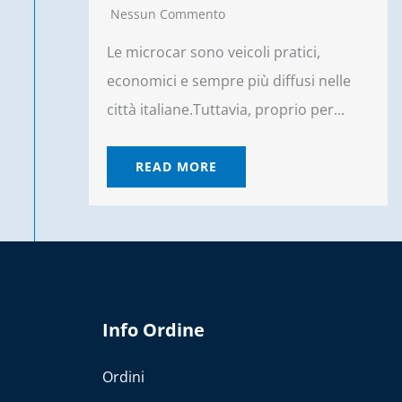
Nessun Commento
Le microcar sono veicoli pratici,
economici e sempre più diffusi nelle
città italiane.Tuttavia, proprio per...
READ MORE
Info Ordine
Ordini