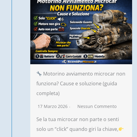
Motorino avviamento microcar non
funziona? Cause e soluzione (guida
completa)
17 Marzo 2026
Nessun Commento
Se la tua microcar non parte o senti
solo un “click” quando giri la chiave,