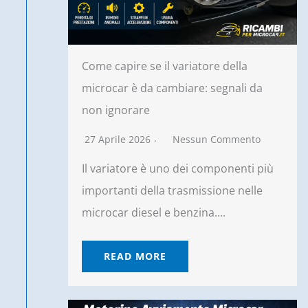
Come capire se il variatore della
microcar è da cambiare: segnali da
non ignorare
27 Aprile 2026
Nessun Commento
Il variatore è uno dei componenti più
importanti della trasmissione nelle
microcar diesel e benzina....
READ MORE