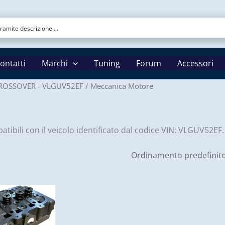
ontatti
Marchi
Tuning
Forum
Accessori
ROSSOVER - VLGUV52EF
/ Meccanica Motore
tibili con il veicolo identificato dal codice VIN: VLGUV52EF.