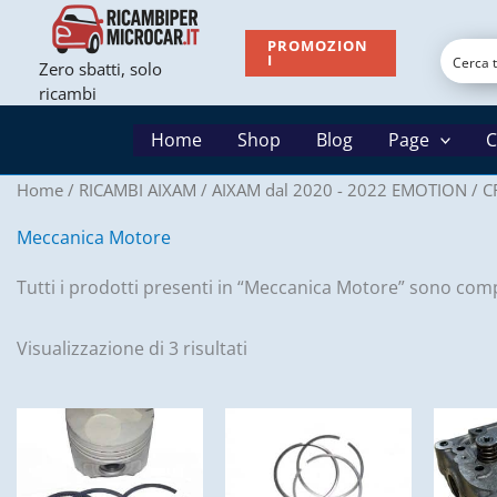
Vai
al
PROMOZION
I
Zero sbatti, solo
contenuto
ricambi
Home
Shop
Blog
Page
C
Home
/
RICAMBI AIXAM
/
AIXAM dal 2020 - 2022 EMOTION
/
C
Meccanica Motore
Tutti i prodotti presenti in “Meccanica Motore” sono compa
Visualizzazione di 3 risultati