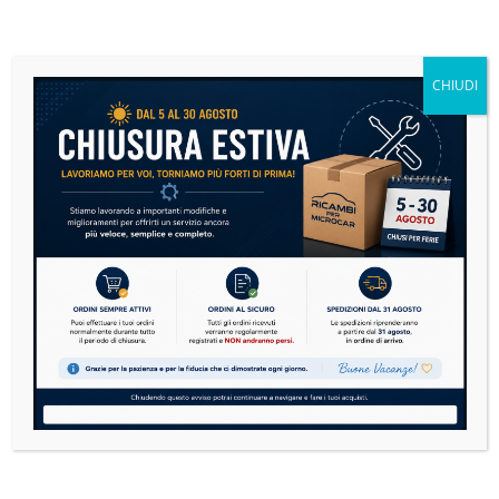
Microcar: la guida definitiva alla manutenzione per
CHIUDI
risparmiare e viaggiare in sicurezza
14 Luglio 2026
Nessun Commento
Le microcar sono sempre più diffuse in Italia. Dai
modelli Aixam, Ligier, Microcar, Chatenet,
Casalini,...
READ MORE