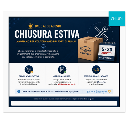
Microcar: la guida definitiva alla manutenzione per
risparmiare e viaggiare in sicurezza
CHIUDI
14 Luglio 2026
Nessun Commento
Le microcar sono sempre più diffuse in Italia. Dai
modelli Aixam, Ligier, Microcar, Chatenet,
Casalini,...
READ MORE