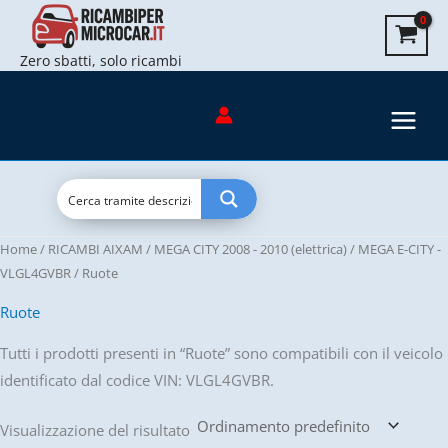
Vai
al
Zero sbatti, solo ricambi
contenuto
Home
/
RICAMBI AIXAM
/
MEGA CITY 2008 - 2010 (elettrica)
/
MEGA E-CITY -
VLGL4GVBR
/ Ruote
Ruote
Tutti i prodotti presenti in “Ruote” sono compatibili con il veicolo
identificato dal codice VIN: VLGL4GVBR.
Visualizzazione del risultato