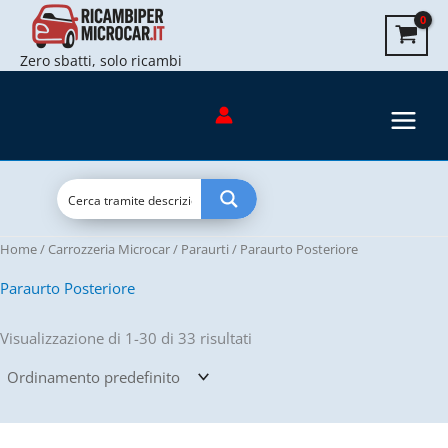
Vai
al
Zero sbatti, solo ricambi
contenuto
Home
/
Carrozzeria Microcar
/
Paraurti
/ Paraurto Posteriore
Paraurto Posteriore
Visualizzazione di 1-30 di 33 risultati