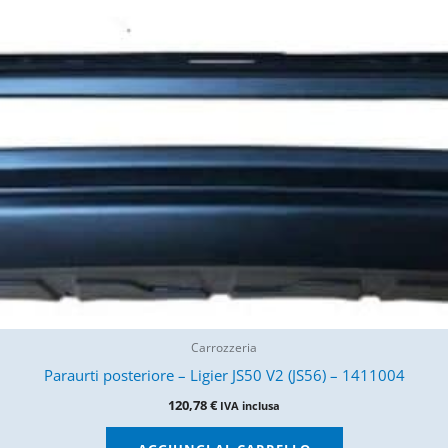
Carrozzeria
Paraurti posteriore – Ligier JS50 V2 (JS56) – 1411004
120,78
€
IVA inclusa