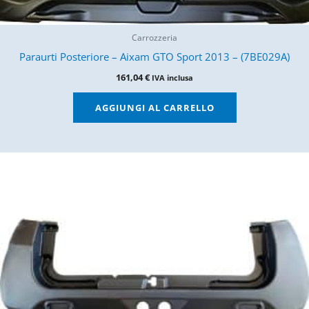
Carrozzeria
Paraurti Posteriore – Aixam GTO Sport 2013 – (7BE029A)
161,04
€
IVA inclusa
AGGIUNGI AL CARRELLO