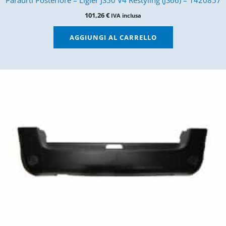
Paraurti Posteriore – Ligier JS50 V4 Restyling (JS66) – 1420857
101,26
€
IVA inclusa
AGGIUNGI AL CARRELLO