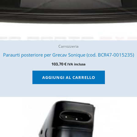
Carrozzeria
Paraurti posteriore per Grecav Sonique (cod. BCR47-0015235)
103,70
€
IVA inclusa
AGGIUNGI AL CARRELLO