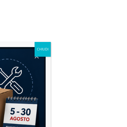
CHIUDI
Microcar: la guida definitiva alla
manutenzione per risparmiare e
viaggiare in sicurezza
14 Luglio 2026
Nessun Commento
Le microcar sono sempre più diffuse
in Italia. Dai modelli Aixam, Ligier,