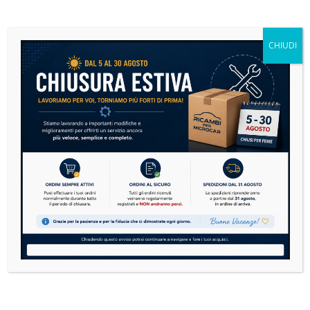
Microcar: la guida definitiva alla manutenzione per
risparmiare e viaggiare in sicurezza
CHIUDI
14 Luglio 2026
Nessun Commento
Le microcar sono sempre più diffuse in Italia. Dai
modelli Aixam, Ligier, Microcar, Chatenet,
Casalini,...
READ MORE