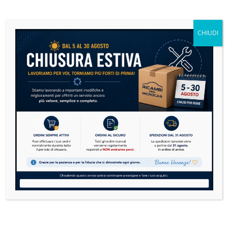
Microcar: la guida definitiva alla manutenzione per
risparmiare e viaggiare in sicurezza
CHIUDI
14 Luglio 2026
Nessun Commento
Le microcar sono sempre più diffuse in Italia. Dai
modelli Aixam, Ligier, Microcar, Chatenet,
Casalini,...
READ MORE