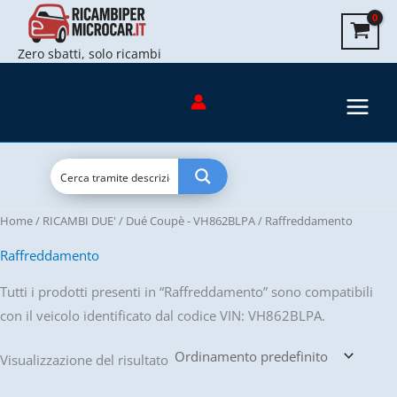
Vai
al
Zero sbatti, solo ricambi
contenuto
Home
/
RICAMBI DUE'
/
Dué Coupè - VH862BLPA
/ Raffreddamento
Raffreddamento
Tutti i prodotti presenti in “Raffreddamento” sono compatibili
con il veicolo identificato dal codice VIN: VH862BLPA.
Visualizzazione del risultato