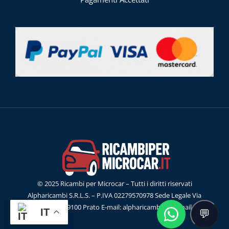
© 2025 Ricambi per Microcar – Tutti i diritti riservati
Alpharicambi S.R.L.S. – P.IVA 02279570978 Sede Legale Via
G.Ferraris, 55 59100 Prato E-mail: alpharicambisrl@gmail.com
IT