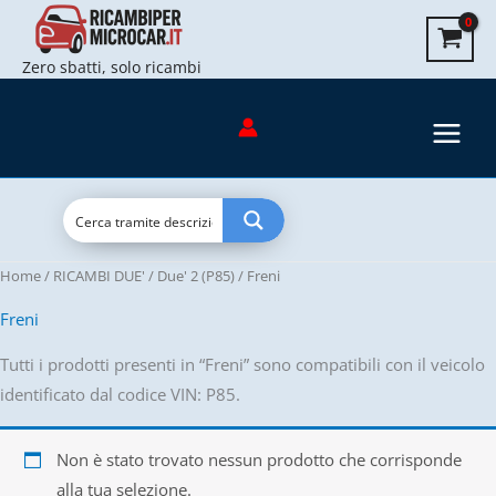
Vai
al
Zero sbatti, solo ricambi
contenuto
Home
/
RICAMBI DUE'
/
Due' 2 (P85)
/ Freni
Freni
Tutti i prodotti presenti in “Freni” sono compatibili con il veicolo
identificato dal codice VIN: P85.
Non è stato trovato nessun prodotto che corrisponde
alla tua selezione.