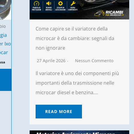
bio
Come capire se il variatore della
ggia
microcar è da cambiare: segnali da
r Ixo
non ignorare
ocar
27 Aprile 2026
Nessun Commento
usa
Il variatore è uno dei componenti più
importanti della trasmissione nelle
microcar diesel e benzina....
READ MORE