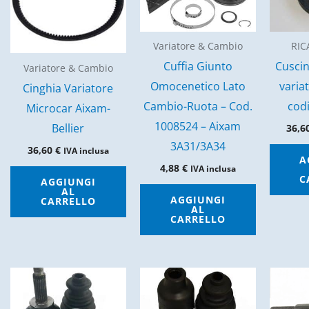
Variatore & Cambio
RIC
Cuffia Giunto
Cuscin
Variatore & Cambio
Omocenetico Lato
variat
Cinghia Variatore
Cambio-Ruota – Cod.
cod
Microcar Aixam-
1008524 – Aixam
Bellier
36,6
3A31/3A34
36,60
€
IVA inclusa
A
4,88
€
IVA inclusa
C
AGGIUNGI
AL
AGGIUNGI
CARRELLO
AL
CARRELLO