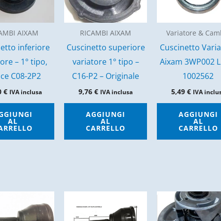
AMBI AIXAM
RICAMBI AIXAM
Variatore & Cam
etto inferiore
Cuscinetto superiore
Cuscinetto Vari
ore – 1° tipo,
variatore 1° tipo –
Aixam 3WP002 Li
ice C08-2P2
C16-P2 – Originale
1002562
0
€
9,76
€
5,49
€
IVA inclusa
IVA inclusa
IVA inclu
GGIUNGI
AGGIUNGI
AGGIUNGI
AL
AL
AL
ARRELLO
CARRELLO
CARRELLO