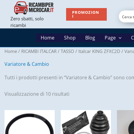
Vai
al
PROMOZION
I
Zero sbatti, solo
contenuto
ricambi
Home
Shop
Blog
Page
C
Home
/
RICAMBI ITALCAR / TASSO
/
Italcar KING ZFXC2D
/ Vari
Variatore & Cambio
Tutti i prodotti presenti in “Variatore & Cambio” sono comp
Visualizzazione di 10 risultati