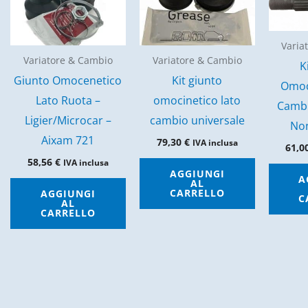
Varia
Variatore & Cambio
Variatore & Cambio
K
Giunto Omocenetico
Kit giunto
Omoc
Lato Ruota –
omocinetico lato
Cambi
Ligier/Microcar –
cambio universale
Non
Aixam 721
79,30
€
IVA inclusa
61,0
58,56
€
IVA inclusa
AGGIUNGI
A
AL
CARRELLO
AGGIUNGI
C
AL
CARRELLO