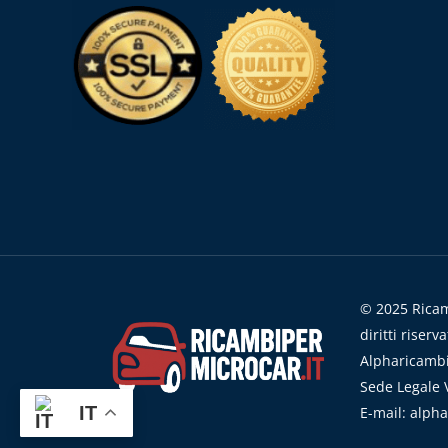
© 2025 Ricamb
diritti riserva
Alpharicambi
Sede Legale V
IT
E-mail: alph