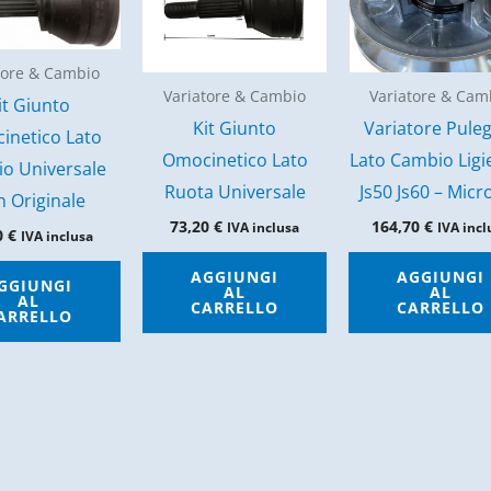
tore & Cambio
Variatore & Cambio
Variatore & Cam
it Giunto
Kit Giunto
Variatore Pule
inetico Lato
Omocinetico Lato
Lato Cambio Ligie
o Universale
Ruota Universale
Js50 Js60 – Micr
 Originale
73,20
€
164,70
€
IVA inclusa
IVA incl
0
€
IVA inclusa
AGGIUNGI
AGGIUNGI
GGIUNGI
AL
AL
AL
CARRELLO
CARRELLO
ARRELLO