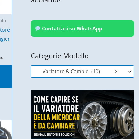
bio
Contattaci su WhatsApp
atore
gier
Categorie Modello
sa
Variatore & Cambio (10)
×