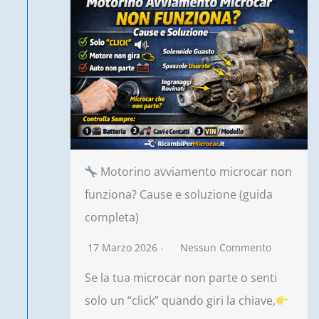
Motorino avviamento microcar non
funziona? Cause e soluzione (guida
completa)
17 Marzo 2026
Nessun Commento
Se la tua microcar non parte o senti
solo un “click” quando giri la chiave,