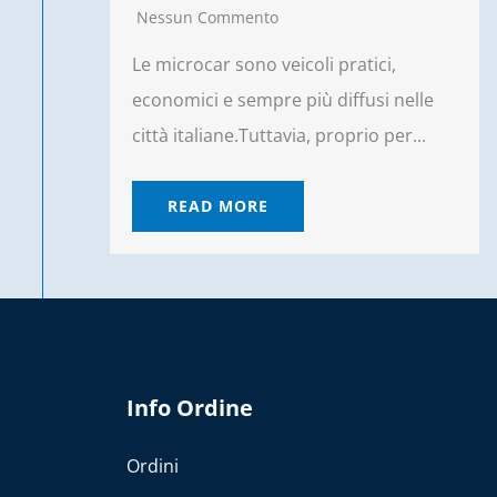
Nessun Commento
Le microcar sono veicoli pratici,
economici e sempre più diffusi nelle
città italiane.Tuttavia, proprio per...
READ MORE
Info Ordine
Ordini