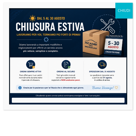
non andare subito nel panico....
CHIUDI
READ MORE
Microcar: la guida definitiva alla manutenzione per
risparmiare e viaggiare in sicurezza