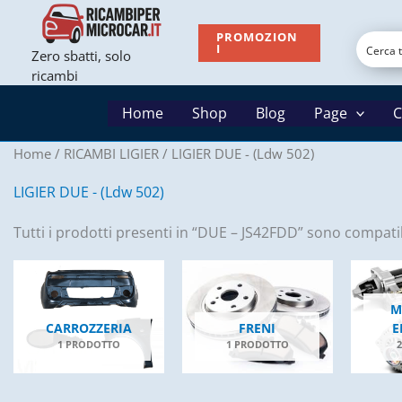
Vai
al
PROMOZION
I
Zero sbatti, solo
contenuto
ricambi
Home
Shop
Blog
Page
C
Home
/
RICAMBI LIGIER
/ LIGIER DUE - (Ldw 502)
LIGIER DUE - (Ldw 502)
Tutti i prodotti presenti in “DUE – JS42FDD” sono compatibi
M
CARROZZERIA
FRENI
E
1 PRODOTTO
1 PRODOTTO