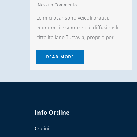
Nessun Commento
Le microcar sono veicoli pratici,
economici e sempre più diffusi nelle
città italiane.Tuttavia, proprio per...
READ MORE
Info Ordine
Ordini