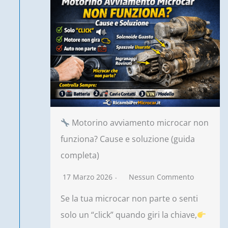
Motorino avviamento microcar non
funziona? Cause e soluzione (guida
completa)
17 Marzo 2026
Nessun Commento
Se la tua microcar non parte o senti
solo un “click” quando giri la chiave,