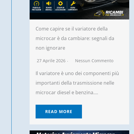
Come capire se il variatore della
microcar è da cambiare: segnali da
non ignorare
27 Aprile 2026
Nessun Commento
Il variatore è uno dei componenti più
importanti della trasmissione nelle
microcar diesel e benzina....
READ MORE