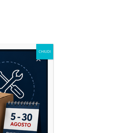
CHIUDI
Microcar: la guida definitiva alla
manutenzione per risparmiare e
viaggiare in sicurezza
14 Luglio 2026
Nessun Commento
Le microcar sono sempre più diffuse
in Italia. Dai modelli Aixam, Ligier,