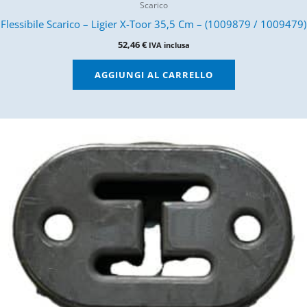
Scarico
Flessibile Scarico – Ligier X-Toor 35,5 Cm – (1009879 / 1009479)
52,46
€
IVA inclusa
AGGIUNGI AL CARRELLO