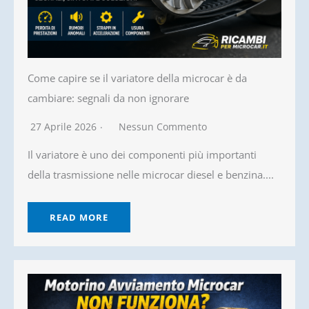
Come capire se il variatore della microcar è da
cambiare: segnali da non ignorare
27 Aprile 2026
Nessun Commento
Il variatore è uno dei componenti più importanti
della trasmissione nelle microcar diesel e benzina....
READ MORE