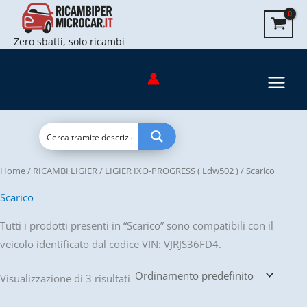
Vai
al
Zero sbatti, solo ricambi
contenuto
Home
/
RICAMBI LIGIER
/
LIGIER IXO-PROGRESS ( Ldw502 )
/ Scarico
Scarico
Tutti i prodotti presenti in “Scarico” sono compatibili con il
veicolo identificato dal codice VIN: VJRJS36FD4.
Visualizzazione di 3 risultati