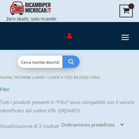
Vai
al
Zero sbatti, solo ricambi
contenuto
Home
/
RICAMBI LIGIER
/
LIGIER X-TOO RS (502)
/ Filtri
Filtri
Tutti i prodotti presenti in “Filtri” sono compatibili con il veicolo
identificato dal codice VIN: VJRJS44FD.
Visualizzazione di 3 risultati