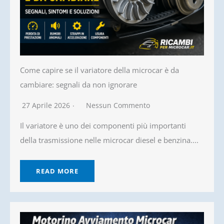
Come capire se il variatore della microcar è da
cambiare: segnali da non ignorare
27 Aprile 2026
Nessun Commento
Il variatore è uno dei componenti più importanti
della trasmissione nelle microcar diesel e benzina....
READ MORE