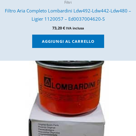
Filtri
Filtro Aria Completo Lombardini Ldw492-Ldw442-Ldw480 –
Ligier 1120057 – Ed0037004620-S
73,20
€
IVA inclusa
AGGIUNGI AL CARRELLO