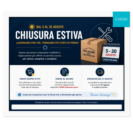
Microcar: la guida definitiva alla manutenzione per
risparmiare e viaggiare in sicurezza
CHIUDI
14 Luglio 2026
Nessun Commento
Le microcar sono sempre più diffuse in Italia. Dai
modelli Aixam, Ligier, Microcar, Chatenet,
Casalini,...
READ MORE