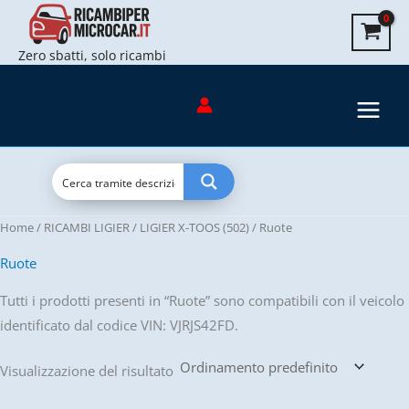
Vai
al
Zero sbatti, solo ricambi
contenuto
Home
/
RICAMBI LIGIER
/
LIGIER X-TOOS (502)
/ Ruote
Ruote
Tutti i prodotti presenti in “Ruote” sono compatibili con il veicolo
identificato dal codice VIN: VJRJS42FD.
Visualizzazione del risultato