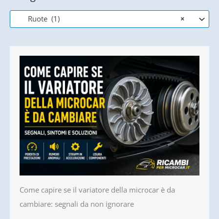
Ruote (1)
×
Come capire se il variatore della microcar è da
cambiare: segnali da non ignorare