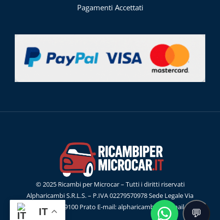
Pagamenti Accettati
© 2025 Ricambi per Microcar – Tutti i diritti riservati
Alpharicambi S.R.L.S. – P.IVA 02279570978 Sede Legale Via
G.Ferraris, 55 59100 Prato E-mail: alpharicambisrl@gmail.com
IT