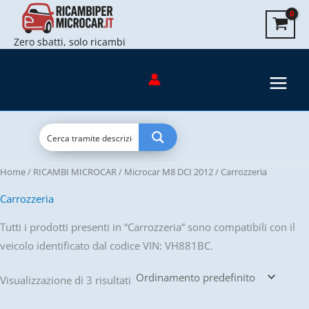
Vai
al
Zero sbatti, solo ricambi
contenuto
Home
/
RICAMBI MICROCAR
/
Microcar M8 DCI 2012
/ Carrozzeria
Carrozzeria
Tutti i prodotti presenti in “Carrozzeria” sono compatibili con il
veicolo identificato dal codice VIN: VH881BC.
Visualizzazione di 3 risultati