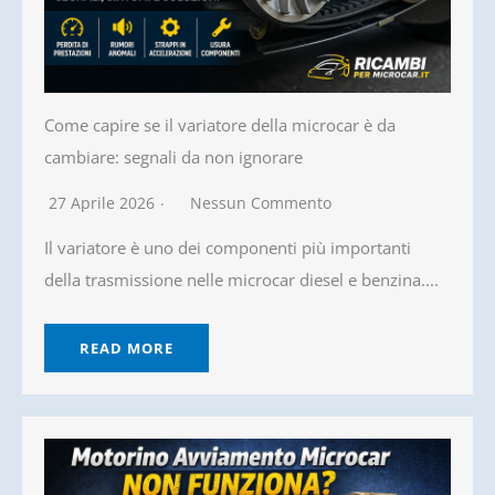
Come capire se il variatore della microcar è da
cambiare: segnali da non ignorare
27 Aprile 2026
Nessun Commento
Il variatore è uno dei componenti più importanti
della trasmissione nelle microcar diesel e benzina....
READ MORE