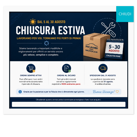
Se sulla tua microcar si è accesa la spia motore,
non andare subito nel panico....
CHIUDI
READ MORE
Microcar: la guida definitiva alla manutenzione per