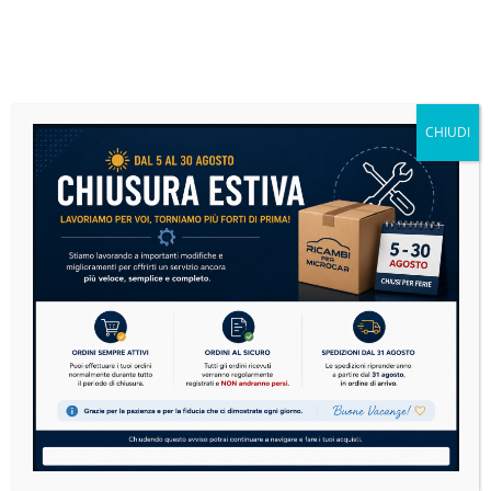
Pompa Lavavetri - AIXAM 8A21 - LIGIER
0063378
Disponibile
CHIUDI
12,20
€
IVA inclusa
Pompa
AGGIUNGI
Lavavetri
-
AIXAM
8A21
-
LIGIER
0063378
quantità
Serratura Porta Dx - tutte le Ligier 0081806 -